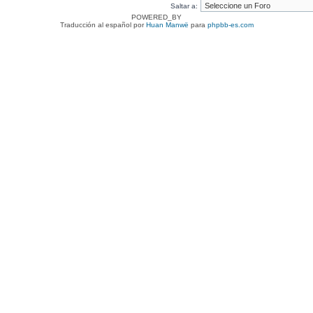
Saltar a:
POWERED_BY
Traducción al español por
Huan Manwë
para
phpbb-es.com