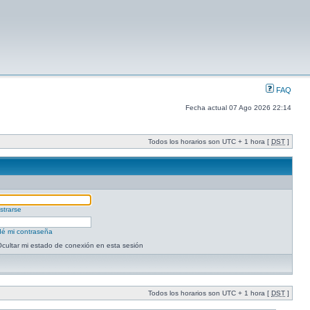
FAQ
Fecha actual 07 Ago 2026 22:14
Todos los horarios son UTC + 1 hora [
DST
]
strarse
dé mi contraseña
cultar mi estado de conexión en esta sesión
Todos los horarios son UTC + 1 hora [
DST
]