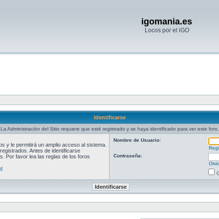
igomania.es
Locos por el iGO
Identificarse
La Administración del Sitio requiere que esté registrado y se haya identificado para ver este foro.
Nombre de Usuario:
 y le permitirá un amplio acceso al sistema.
Regi
egistrados. Antes de identificarse
Contraseña:
. Por favor lea las reglas de los foros
Olvi
d
O