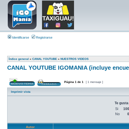
Identificarse
Registrarse
Índice general
»
CANAL YOUTUBE
»
NUESTROS VIDEOS
CANAL YOUTUBE IGOMANIA (incluye encuest
Página
1
de
1
[ 1 mensaje ]
Imprimir vista
Te gusta
Si
10
No
Autor