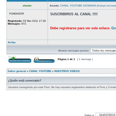
elastor
Asunto:
CANAL YOUTUBE IGOMANIA (incluye encuesta 
FUNDADOR
SUSCRIBIROS AL CANAL !!!!!
Registrado:
03 Mar 2011 17:28
Mensajes:
972
Debe registrarse para ver este enlace.
Gra
Arriba
Mostrar mensajes previos:
Página
1
de
1
[ 1 mensaje ]
Índice general
»
CANAL YOUTUBE
»
NUESTROS VIDEOS
¿Quién está conectado?
Usuarios navegando por este Foro: No hay usuarios registrados visitando el Foro y 3 invi
Saltar a: