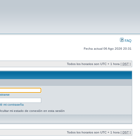
FAQ
Fecha actual 06 Ago 2026 20:31
Todos los horarios son UTC + 1 hora [
DST
]
strarse
dé mi contraseña
cultar mi estado de conexión en esta sesión
Todos los horarios son UTC + 1 hora [
DST
]