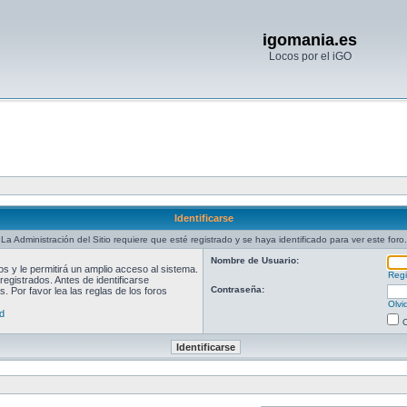
igomania.es
Locos por el iGO
Identificarse
La Administración del Sitio requiere que esté registrado y se haya identificado para ver este foro.
Nombre de Usuario:
 y le permitirá un amplio acceso al sistema.
Regi
egistrados. Antes de identificarse
Contraseña:
. Por favor lea las reglas de los foros
Olvi
d
O