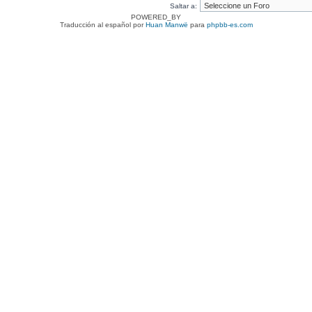
Saltar a:
POWERED_BY
Traducción al español por
Huan Manwë
para
phpbb-es.com