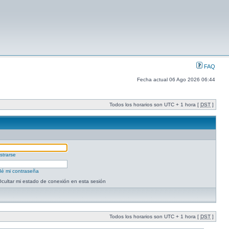
FAQ
Fecha actual 06 Ago 2026 06:44
Todos los horarios son UTC + 1 hora [
DST
]
strarse
dé mi contraseña
cultar mi estado de conexión en esta sesión
Todos los horarios son UTC + 1 hora [
DST
]