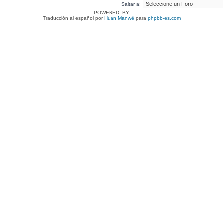
Saltar a:
POWERED_BY
Traducción al español por
Huan Manwë
para
phpbb-es.com