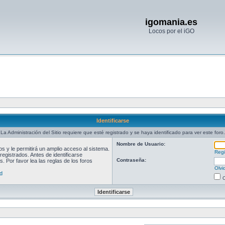
igomania.es
Locos por el iGO
Identificarse
La Administración del Sitio requiere que esté registrado y se haya identificado para ver este foro.
Nombre de Usuario:
 y le permitirá un amplio acceso al sistema.
Regi
egistrados. Antes de identificarse
Contraseña:
. Por favor lea las reglas de los foros
Olvi
d
O