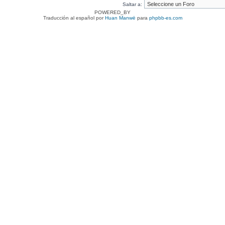
Saltar a:
POWERED_BY
Traducción al español por
Huan Manwë
para
phpbb-es.com