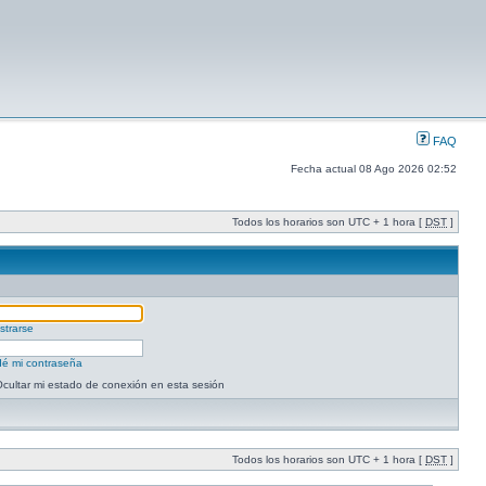
FAQ
Fecha actual 08 Ago 2026 02:52
Todos los horarios son UTC + 1 hora [
DST
]
strarse
dé mi contraseña
cultar mi estado de conexión en esta sesión
Todos los horarios son UTC + 1 hora [
DST
]