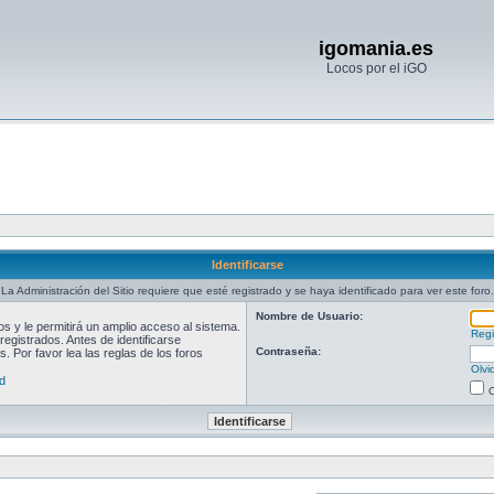
igomania.es
Locos por el iGO
Identificarse
La Administración del Sitio requiere que esté registrado y se haya identificado para ver este foro.
Nombre de Usuario:
 y le permitirá un amplio acceso al sistema.
Regi
egistrados. Antes de identificarse
Contraseña:
. Por favor lea las reglas de los foros
Olvi
d
O