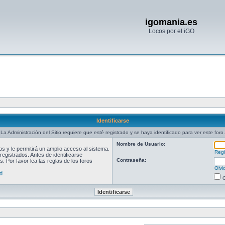
igomania.es
Locos por el iGO
Identificarse
La Administración del Sitio requiere que esté registrado y se haya identificado para ver este foro.
Nombre de Usuario:
 y le permitirá un amplio acceso al sistema.
Regi
egistrados. Antes de identificarse
Contraseña:
. Por favor lea las reglas de los foros
Olvi
d
O