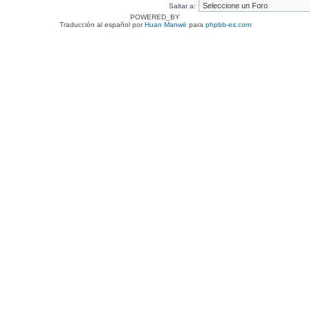
Saltar a:
POWERED_BY
Traducción al español por
Huan Manwë
para
phpbb-es.com