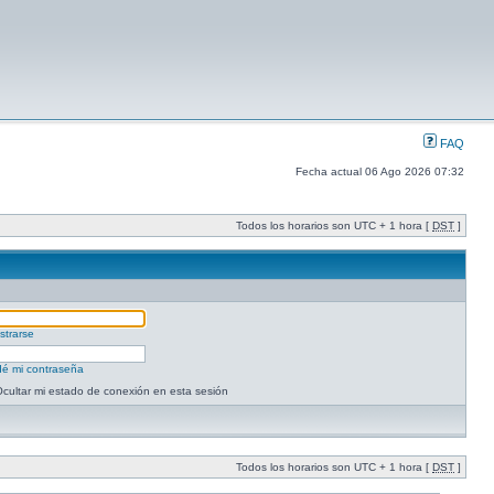
FAQ
Fecha actual 06 Ago 2026 07:32
Todos los horarios son UTC + 1 hora [
DST
]
strarse
dé mi contraseña
cultar mi estado de conexión en esta sesión
Todos los horarios son UTC + 1 hora [
DST
]