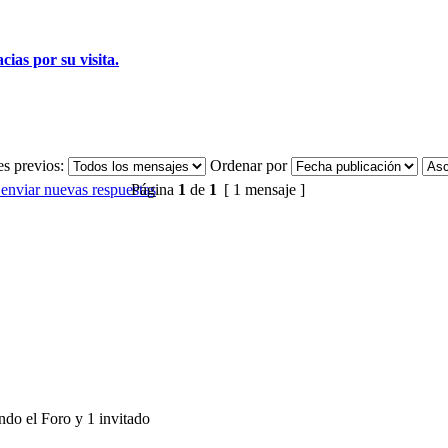
ias por su visita.
s previos:
Ordenar por
Página
1
de
1
[ 1 mensaje ]
ndo el Foro y 1 invitado