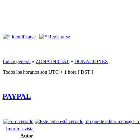
Identificarse
Registrarse
Índice general
»
ZONA INICIAL
»
DONACIONES
Todos los horarios son UTC + 1 hora [
DST
]
PAYPAL
Imprimir vista
Autor