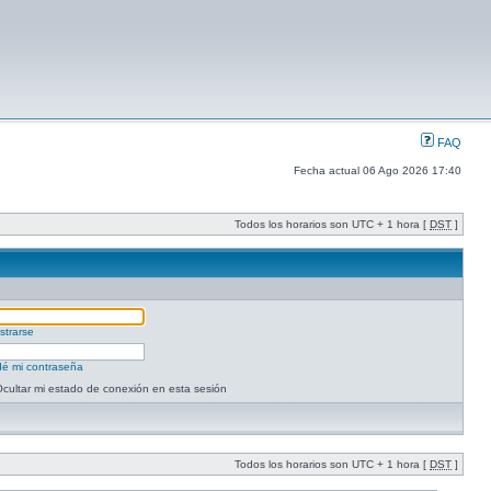
FAQ
Fecha actual 06 Ago 2026 17:40
Todos los horarios son UTC + 1 hora [
DST
]
strarse
dé mi contraseña
cultar mi estado de conexión en esta sesión
Todos los horarios son UTC + 1 hora [
DST
]