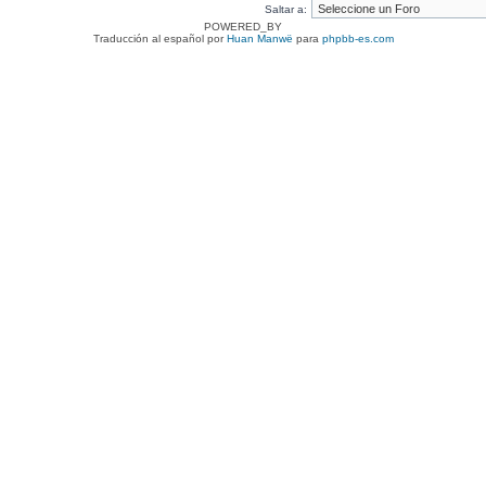
Saltar a:
POWERED_BY
Traducción al español por
Huan Manwë
para
phpbb-es.com