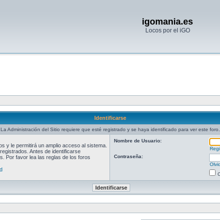
igomania.es
Locos por el iGO
Identificarse
La Administración del Sitio requiere que esté registrado y se haya identificado para ver este foro.
Nombre de Usuario:
 y le permitirá un amplio acceso al sistema.
Regi
egistrados. Antes de identificarse
Contraseña:
. Por favor lea las reglas de los foros
Olvi
d
O