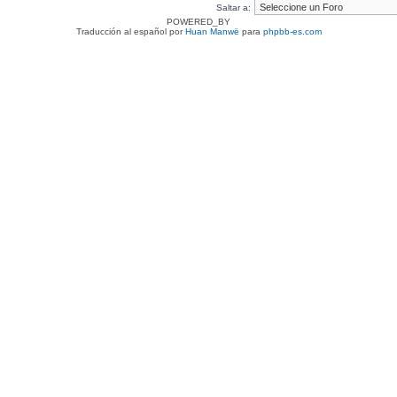
Saltar a:
POWERED_BY
Traducción al español por
Huan Manwë
para
phpbb-es.com