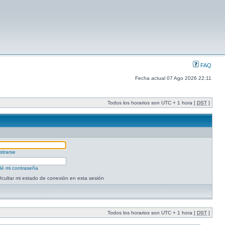
FAQ
Fecha actual 07 Ago 2026 22:11
Todos los horarios son UTC + 1 hora [
DST
]
strarse
dé mi contraseña
cultar mi estado de conexión en esta sesión
Todos los horarios son UTC + 1 hora [
DST
]