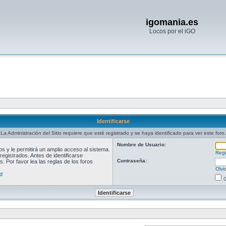
igomania.es
Locos por el iGO
Identificarse
La Administración del Sitio requiere que esté registrado y se haya identificado para ver este foro.
Nombre de Usuario:
 y le permitirá un amplio acceso al sistema.
Regi
egistrados. Antes de identificarse
Contraseña:
. Por favor lea las reglas de los foros
Olvi
d
O