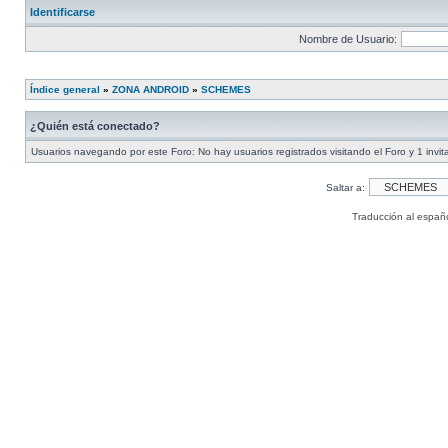
Identificarse
Nombre de Usuario:
Índice general
»
ZONA ANDROID
»
SCHEMES
¿Quién está conectado?
Usuarios navegando por este Foro: No hay usuarios registrados visitando el Foro y 1 invit
Saltar a:
Traducción al españ