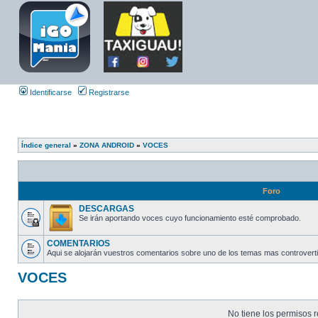
Identificarse
Registrarse
Índice general
»
ZONA ANDROID
»
VOCES
Foro
DESCARGAS
Se irán aportando voces cuyo funcionamiento esté comprobado.
COMENTARIOS
Aqui se alojarán vuestros comentarios sobre uno de los temas mas controverti
VOCES
No tiene los permisos r