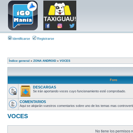
Identificarse
Registrarse
Índice general
»
ZONA ANDROID
»
VOCES
Foro
DESCARGAS
Se irán aportando voces cuyo funcionamiento esté comprobado.
COMENTARIOS
Aqui se alojarán vuestros comentarios sobre uno de los temas mas controverti
VOCES
No tiene los permisos r