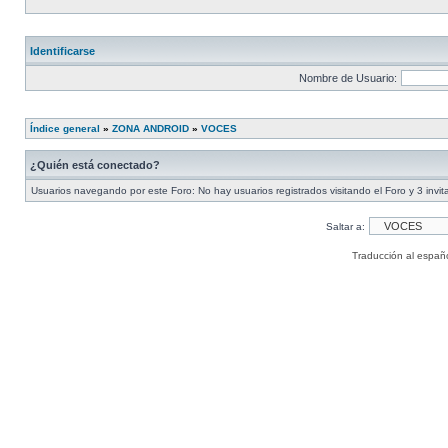
Identificarse
Nombre de Usuario:
Índice general
»
ZONA ANDROID
»
VOCES
¿Quién está conectado?
Usuarios navegando por este Foro: No hay usuarios registrados visitando el Foro y 3 invi
Saltar a:
Traducción al españ