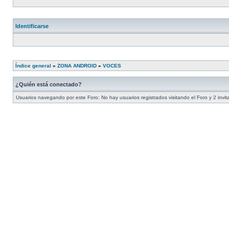
Identificarse
Índice general
»
ZONA ANDROID
»
VOCES
¿Quién está conectado?
Usuarios navegando por este Foro: No hay usuarios registrados visitando el Foro y 2 invi