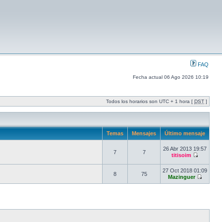
FAQ
Fecha actual 06 Ago 2026 10:19
Todos los horarios son UTC + 1 hora [
DST
]
Temas
Mensajes
Último mensaje
26 Abr 2013 19:57
7
7
titisoim
27 Oct 2018 01:09
8
75
Mazinguer