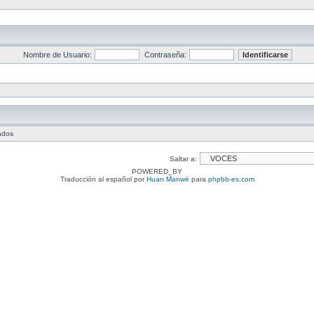
Nombre de Usuario:
Contraseña:
tados
Saltar a:
POWERED_BY
Traducción al español por
Huan Manwë
para
phpbb-es.com