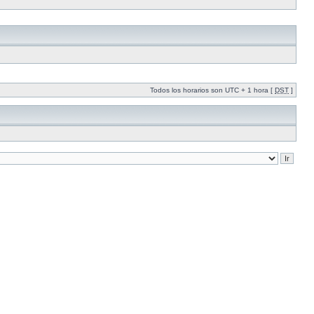
Todos los horarios son UTC + 1 hora [
DST
]