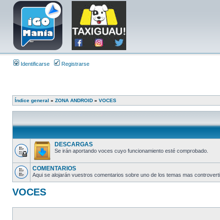
Identificarse
Registrarse
Índice general
»
ZONA ANDROID
»
VOCES
DESCARGAS
Se irán aportando voces cuyo funcionamiento esté comprobado.
COMENTARIOS
Aqui se alojarán vuestros comentarios sobre uno de los temas mas controverti
VOCES