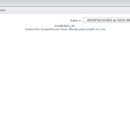
tados
Saltar a:
POWERED_BY
Traducción al español por
Huan Manwë
para
phpbb-es.com