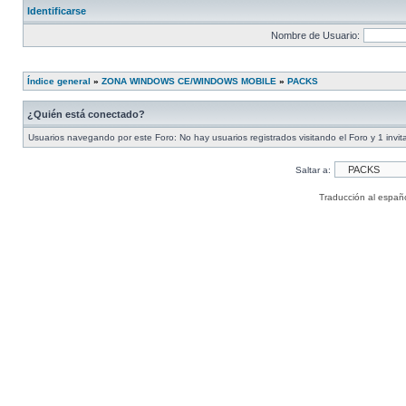
Identificarse
Nombre de Usuario:
Índice general
»
ZONA WINDOWS CE/WINDOWS MOBILE
»
PACKS
¿Quién está conectado?
Usuarios navegando por este Foro: No hay usuarios registrados visitando el Foro y 1 invit
Saltar a:
Traducción al españ