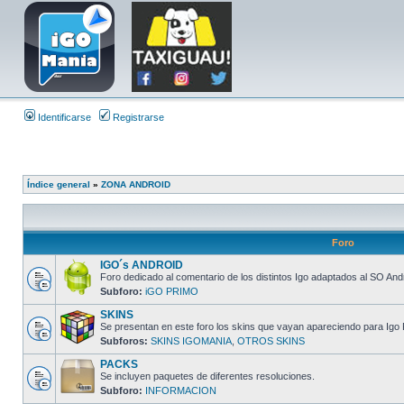
Identificarse
Registrarse
Índice general
»
ZONA ANDROID
Foro
IGO´s ANDROID
Foro dedicado al comentario de los distintos Igo adaptados al SO And
Subforo:
iGO PRIMO
SKINS
Se presentan en este foro los skins que vayan apareciendo para Igo 
Subforos:
SKINS IGOMANIA
,
OTROS SKINS
PACKS
Se incluyen paquetes de diferentes resoluciones.
Subforo:
INFORMACION