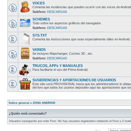
VOCES
Comenta las incidencias que pueden ocurrir con las voces de Android
Subforo:
DESCARGAS
SCHEMES
Todo sobre los aspectos gráficos del navegador.
Subforo:
DESCARGAS
SYS.TXT
Comenta las instrucciones que sean especialmente útiles en Android.
VARIOS
Se incluyen Mapchanger, Coches 3D , etc.
Subforo:
DESCARGAS
TRUCOS, APPs Y MANUALES
Para facilitarte el uso del Primo Android.
SUGERENCIAS Y APORTACIONES DE USUARIOS
Este sitio será PROVISIONAL hasta que los administradores lo ubique
del foro que todos los usarios depositen aquí las aportaciones que
Índice general
»
ZONA ANDROID
¿Quién está conectado?
Usuarios navegando por este Foro: No hay usuarios registrados visitando el Foro y 2 invi