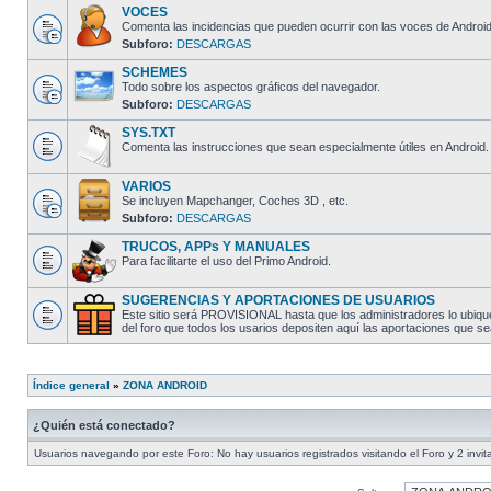
VOCES
Comenta las incidencias que pueden ocurrir con las voces de Android
Subforo:
DESCARGAS
SCHEMES
Todo sobre los aspectos gráficos del navegador.
Subforo:
DESCARGAS
SYS.TXT
Comenta las instrucciones que sean especialmente útiles en Android.
VARIOS
Se incluyen Mapchanger, Coches 3D , etc.
Subforo:
DESCARGAS
TRUCOS, APPs Y MANUALES
Para facilitarte el uso del Primo Android.
SUGERENCIAS Y APORTACIONES DE USUARIOS
Este sitio será PROVISIONAL hasta que los administradores lo ubique
del foro que todos los usarios depositen aquí las aportaciones que
Índice general
»
ZONA ANDROID
¿Quién está conectado?
Usuarios navegando por este Foro: No hay usuarios registrados visitando el Foro y 2 invi