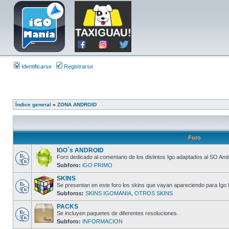
Identificarse
Registrarse
Índice general
»
ZONA ANDROID
Foro
IGO´s ANDROID
Foro dedicado al comentario de los distintos Igo adaptados al SO And
Subforo:
iGO PRIMO
SKINS
Se presentan en este foro los skins que vayan apareciendo para Igo 
Subforos:
SKINS IGOMANIA
,
OTROS SKINS
PACKS
Se incluyen paquetes de diferentes resoluciones.
Subforo:
INFORMACION