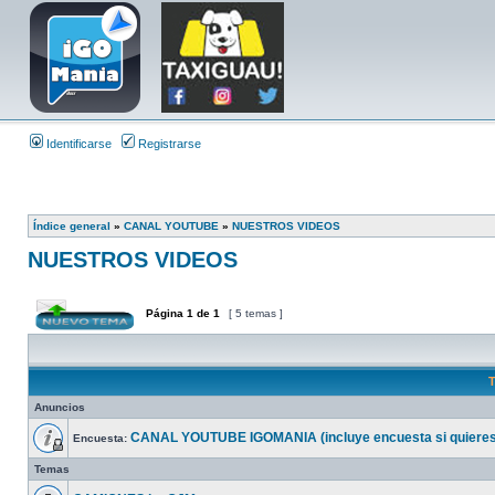
Identificarse
Registrarse
Índice general
»
CANAL YOUTUBE
»
NUESTROS VIDEOS
NUESTROS VIDEOS
Página
1
de
1
[ 5 temas ]
T
Anuncios
CANAL YOUTUBE IGOMANIA (incluye encuesta si quieres
Encuesta:
Temas