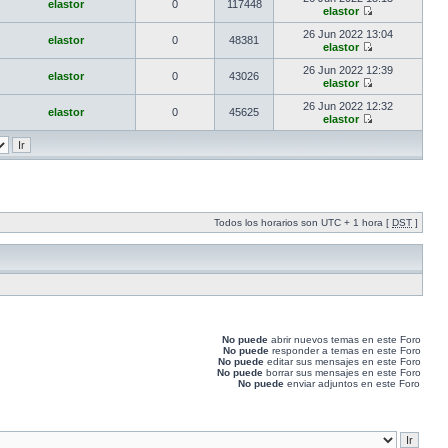
elastor
0
117448
elastor
26 Jun 2022 13:04
elastor
0
48381
elastor
26 Jun 2022 12:39
elastor
0
43026
elastor
26 Jun 2022 12:32
elastor
0
45625
elastor
Todos los horarios son UTC + 1 hora [
DST
]
No puede
abrir nuevos temas en este Foro
No puede
responder a temas en este Foro
No puede
editar sus mensajes en este Foro
No puede
borrar sus mensajes en este Foro
No puede
enviar adjuntos en este Foro