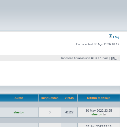
FAQ
Fecha actual 08 Ago 2026 10:17
Todos los horarios son UTC + 1 hora [
DST
]
Autor
Respuestas
Vistas
Último mensaje
30 May 2022 23:25
elastor
0
41122
elastor
26 Jun 2022 13:13