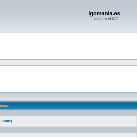
igomania.es
Locos por el iGO
emas
 votar)