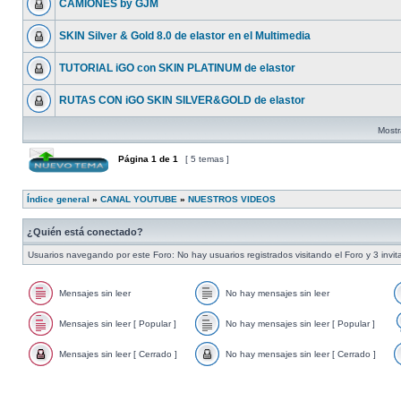
CAMIONES by GJM
SKIN Silver & Gold 8.0 de elastor en el Multimedia
TUTORIAL iGO con SKIN PLATINUM de elastor
RUTAS CON iGO SKIN SILVER&GOLD de elastor
Mostr
Página
1
de
1
[ 5 temas ]
Índice general
»
CANAL YOUTUBE
»
NUESTROS VIDEOS
¿Quién está conectado?
Usuarios navegando por este Foro: No hay usuarios registrados visitando el Foro y 3 invi
Mensajes sin leer
No hay mensajes sin leer
Mensajes sin leer [ Popular ]
No hay mensajes sin leer [ Popular ]
Mensajes sin leer [ Cerrado ]
No hay mensajes sin leer [ Cerrado ]