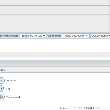
ar temas previos:
Ordenar por
tados
Anuncio
Fijo
Tema movido
Saltar a: