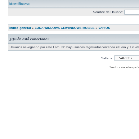
Identificarse
Nombre de Usuario:
Índice general
»
ZONA WINDOWS CE/WINDOWS MOBILE
»
VARIOS
¿Quién está conectado?
Usuarios navegando por este Foro: No hay usuarios registrados visitando el Foro y 1 invit
Saltar a:
Traducción al españ