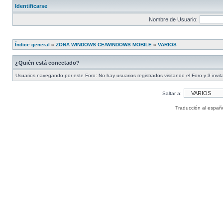
Identificarse
Nombre de Usuario:
Índice general
»
ZONA WINDOWS CE/WINDOWS MOBILE
»
VARIOS
¿Quién está conectado?
Usuarios navegando por este Foro: No hay usuarios registrados visitando el Foro y 3 invi
Saltar a:
Traducción al españ