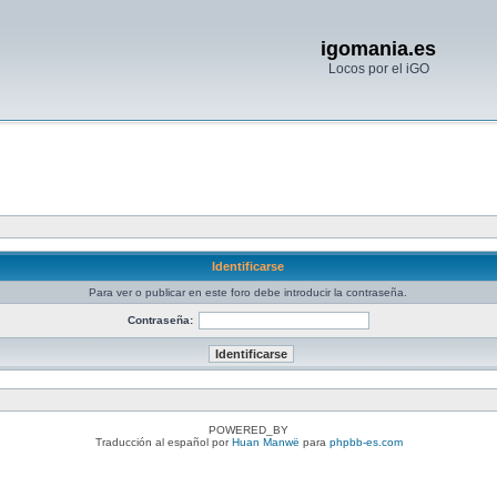
igomania.es
Locos por el iGO
Identificarse
Para ver o publicar en este foro debe introducir la contraseña.
Contraseña:
POWERED_BY
Traducción al español por
Huan Manwë
para
phpbb-es.com