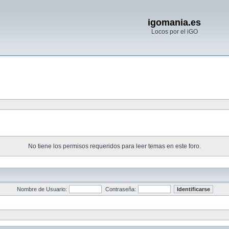
igomania.es
Locos por el iGO
No tiene los permisos requeridos para leer temas en este foro.
Nombre de Usuario:
Contraseña: