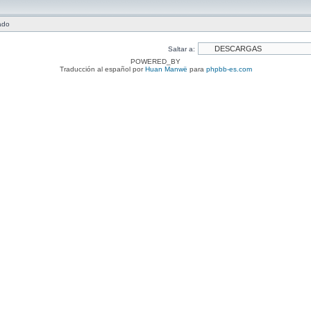
ado
Saltar a:
POWERED_BY
Traducción al español por
Huan Manwë
para
phpbb-es.com