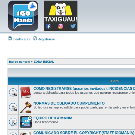
Identificarse
Registrarse
Índice general
»
ZONA INICIAL
Foro
COMO REGISTRARSE (usuarios invitados). INCIDENCIAS DE
Lectura obligada para todos los usuarios que quieren registrarse o tie
NORMAS DE OBLIGADO CUMPLIMIENTO
Su lectura es imprecindible para poder participar en la web y en el for
EQUIPO DE IGOMANIA
Unos fenómenos!
COMUNICADO SOBRE EL COPYRIGHT (STAFF IGOMANIA)