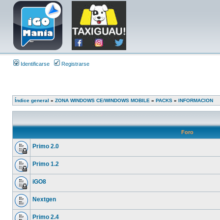
Identificarse
Registrarse
Índice general
»
ZONA WINDOWS CE/WINDOWS MOBILE
»
PACKS
»
INFORMACION
Foro
Primo 2.0
Primo 1.2
iGO8
Nextgen
Primo 2.4