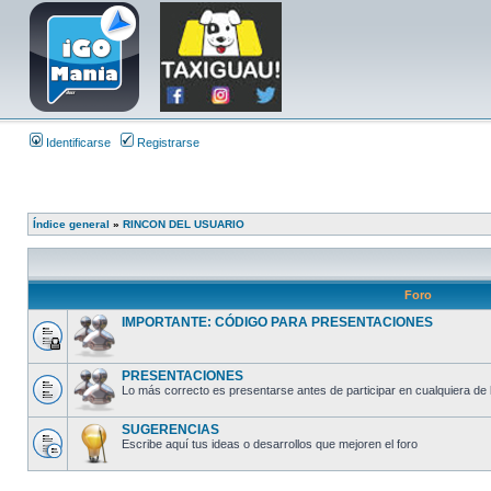
Identificarse
Registrarse
Índice general
»
RINCON DEL USUARIO
Foro
IMPORTANTE: CÓDIGO PARA PRESENTACIONES
PRESENTACIONES
Lo más correcto es presentarse antes de participar en cualquiera de 
SUGERENCIAS
Escribe aquí tus ideas o desarrollos que mejoren el foro