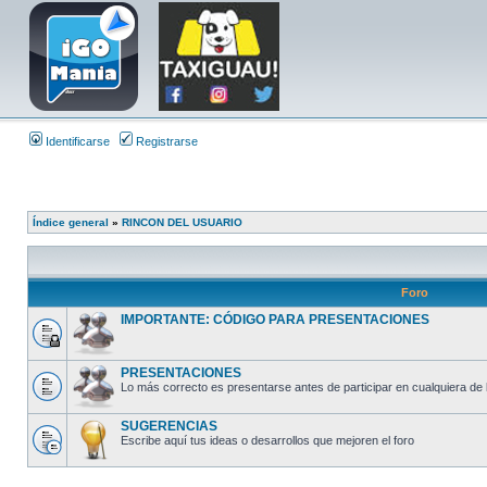
Identificarse
Registrarse
Índice general
»
RINCON DEL USUARIO
Foro
IMPORTANTE: CÓDIGO PARA PRESENTACIONES
PRESENTACIONES
Lo más correcto es presentarse antes de participar en cualquiera de 
SUGERENCIAS
Escribe aquí tus ideas o desarrollos que mejoren el foro