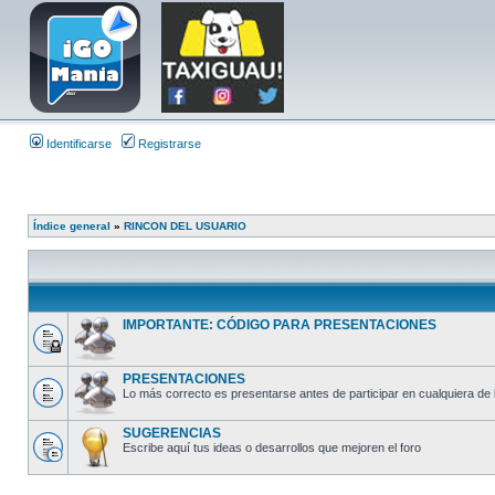
Identificarse
Registrarse
Índice general
»
RINCON DEL USUARIO
IMPORTANTE: CÓDIGO PARA PRESENTACIONES
PRESENTACIONES
Lo más correcto es presentarse antes de participar en cualquiera de 
SUGERENCIAS
Escribe aquí tus ideas o desarrollos que mejoren el foro