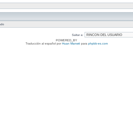
ado
Saltar a:
POWERED_BY
Traducción al español por
Huan Manwë
para
phpbb-es.com