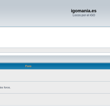
igomania.es
Locos por el iGO
Foro
los foros.