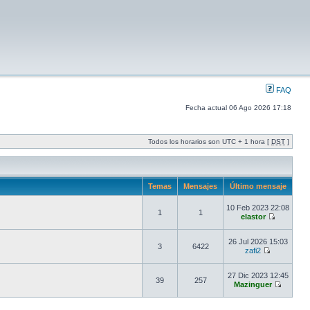
FAQ
Fecha actual 06 Ago 2026 17:18
Todos los horarios son UTC + 1 hora [
DST
]
Temas
Mensajes
Último mensaje
10 Feb 2023 22:08
1
1
elastor
26 Jul 2026 15:03
3
6422
zafi2
27 Dic 2023 12:45
39
257
Mazinguer