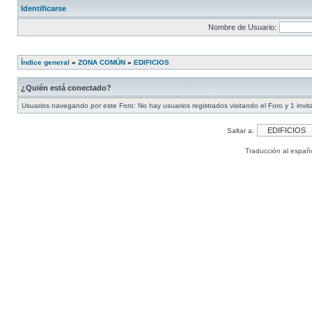
Identificarse
Nombre de Usuario:
Índice general
»
ZONA COMÚN
»
EDIFICIOS
¿Quién está conectado?
Usuarios navegando por este Foro: No hay usuarios registrados visitando el Foro y 1 invit
Saltar a:
Traducción al españ