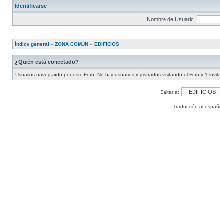
Identificarse
Nombre de Usuario:
Índice general
»
ZONA COMÚN
»
EDIFICIOS
¿Quién está conectado?
Usuarios navegando por este Foro: No hay usuarios registrados visitando el Foro y 1 invit
Saltar a:
Traducción al españ