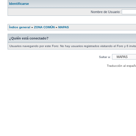
Identificarse
Nombre de Usuario:
Índice general
»
ZONA COMÚN
»
MAPAS
¿Quién está conectado?
Usuarios navegando por este Foro: No hay usuarios registrados visitando el Foro y 6 invi
Saltar a:
Traducción al españ