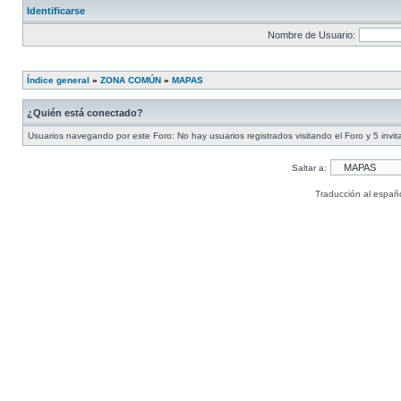
Identificarse
Nombre de Usuario:
Índice general
»
ZONA COMÚN
»
MAPAS
¿Quién está conectado?
Usuarios navegando por este Foro: No hay usuarios registrados visitando el Foro y 5 invi
Saltar a:
Traducción al españ