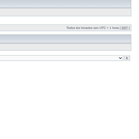
Todos los horarios son UTC + 1 hora [
DST
]