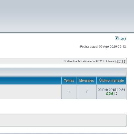
FAQ
Fecha actual 06 Ago 2026 20:42
Todos los horarios son UTC + 1 hora [
DST
]
Temas
Mensajes
Último mensaje
02 Feb 2015 19:34
1
1
GJM