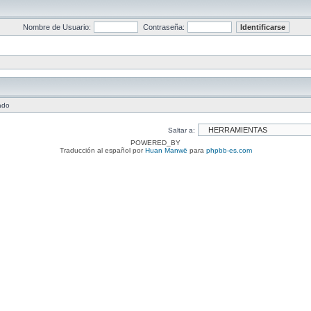
Nombre de Usuario:
Contraseña:
ado
Saltar a:
POWERED_BY
Traducción al español por
Huan Manwë
para
phpbb-es.com