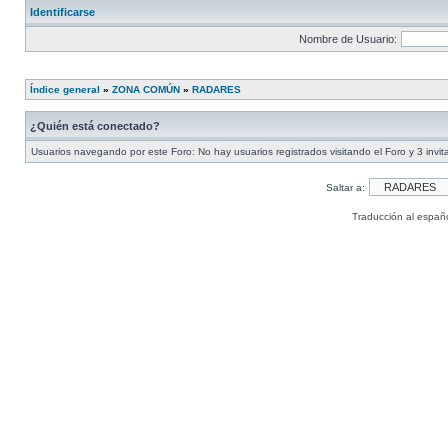
Identificarse
Nombre de Usuario:
Índice general
»
ZONA COMÚN
»
RADARES
¿Quién está conectado?
Usuarios navegando por este Foro: No hay usuarios registrados visitando el Foro y 3 invi
Saltar a:
Traducción al españ