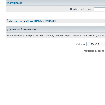
Identificarse
Nombre de Usuario:
Índice general
»
ZONA COMÚN
»
RADARES
¿Quién está conectado?
Usuarios navegando por este Foro: No hay usuarios registrados visitando el Foro y 1 invit
Saltar a:
Traducción al españ