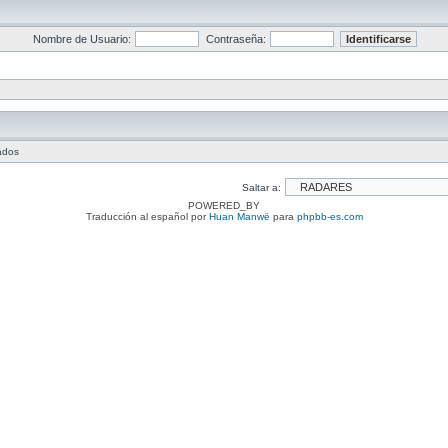
Nombre de Usuario:
Contraseña:
tados
Saltar a:
POWERED_BY
Traducción al español por
Huan Manwë
para
phpbb-es.com