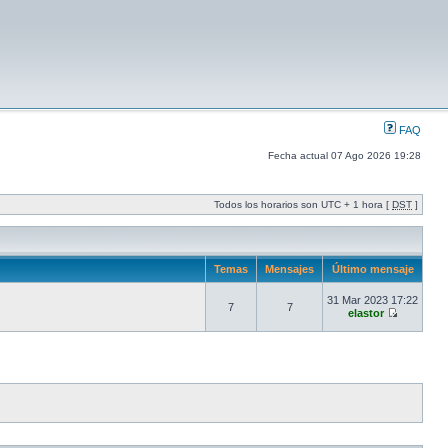
FAQ
Fecha actual 07 Ago 2026 19:28
Todos los horarios son UTC + 1 hora [
DST
]
Temas
Mensajes
Último mensaje
31 Mar 2023 17:22
7
7
elastor