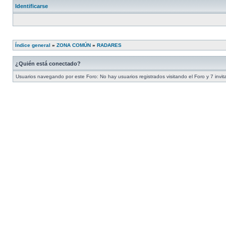
Identificarse
Índice general
»
ZONA COMÚN
»
RADARES
¿Quién está conectado?
Usuarios navegando por este Foro: No hay usuarios registrados visitando el Foro y 7 invi