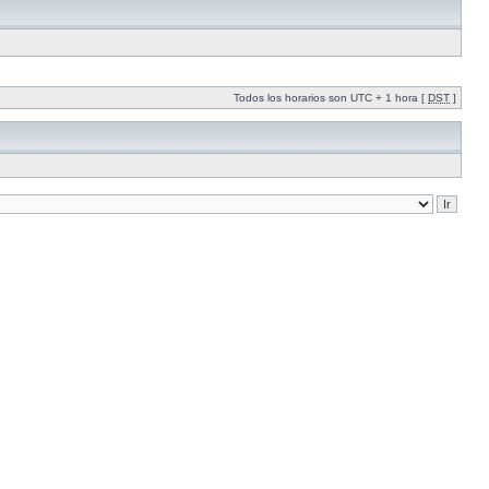
Todos los horarios son UTC + 1 hora [
DST
]