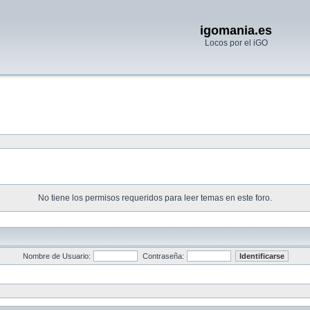
igomania.es
Locos por el iGO
No tiene los permisos requeridos para leer temas en este foro.
Nombre de Usuario:
Contraseña: