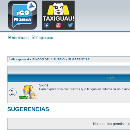
Identificarse
Registrarse
Índice general
»
RINCON DEL USUARIO
»
SUGERENCIAS
Foro
Skins
Para expresar lo que quieras que tengan los futuros skins o mo
SUGERENCIAS
No tiene los permisos r