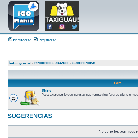
Identificarse
Registrarse
Índice general
»
RINCON DEL USUARIO
»
SUGERENCIAS
Foro
Skins
Para expresar lo que quieras que tengan los futuros skins o mo
SUGERENCIAS
No tiene los permisos r