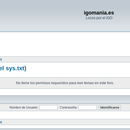
igomania.es
Locos por el iGO
t)
l sys.txt)
No tiene los permisos requeridos para leer temas en este foro.
Nombre de Usuario:
Contraseña:
t)