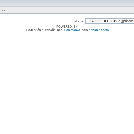
tados
Saltar a:
POWERED_BY
Traducción al español por
Huan Manwë
para
phpbb-es.com