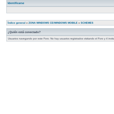
Identificarse
Índice general
»
ZONA WINDOWS CE/WINDOWS MOBILE
»
SCHEMES
¿Quién está conectado?
Usuarios navegando por este Foro: No hay usuarios registrados visitando el Foro y 4 invi