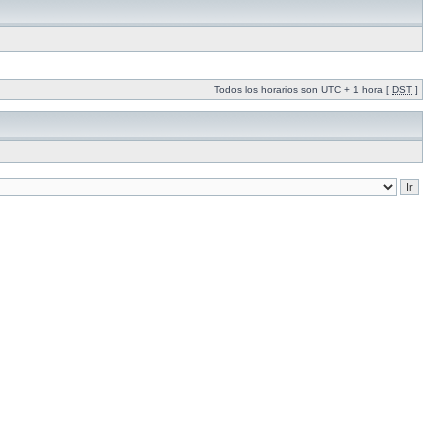
Todos los horarios son UTC + 1 hora [
DST
]