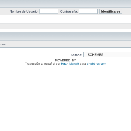
Nombre de Usuario:
Contraseña:
tados
Saltar a:
POWERED_BY
Traducción al español por
Huan Manwë
para
phpbb-es.com