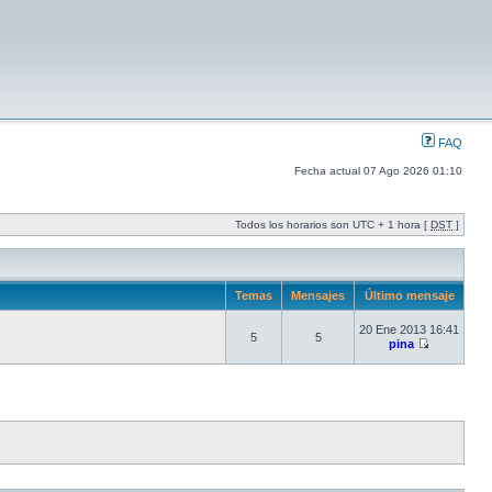
FAQ
Fecha actual 07 Ago 2026 01:10
Todos los horarios son UTC + 1 hora [
DST
]
Temas
Mensajes
Último mensaje
20 Ene 2013 16:41
5
5
pina