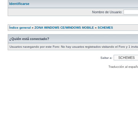
Identificarse
Nombre de Usuario:
Índice general
»
ZONA WINDOWS CE/WINDOWS MOBILE
»
SCHEMES
¿Quién está conectado?
Usuarios navegando por este Foro: No hay usuarios registrados visitando el Foro y 1 invit
Saltar a:
Traducción al españ