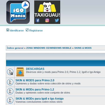
Identificarse
Registrarse
Índice general
»
ZONA WINDOWS CE/WINDOWS MOBILE
»
SKINS & MODS
DESCARGAS
Diversos skin y mods para Primo 2.0, Primo 1.2, Igo8 e Igo Amigo
SKIN & MODS para Primo 2.0
Opiniones y dudas sobre esta colección de skins y mods
SKIN & MODs para Primo 1.2
Dudas y opiniones sobre este conjunto de skins
SKIN & MODs para Igo8 e Igo Amigo
Vuestras conclusiones sobre estos skins