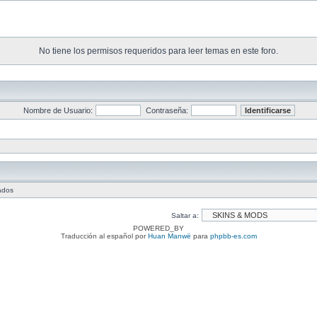
No tiene los permisos requeridos para leer temas en este foro.
Nombre de Usuario:
Contraseña:
tados
Saltar a:
POWERED_BY
Traducción al español por
Huan Manwë
para
phpbb-es.com