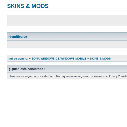
SKINS & MODS
Identificarse
Índice general
»
ZONA WINDOWS CE/WINDOWS MOBILE
»
SKINS & MODS
¿Quién está conectado?
Usuarios navegando por este Foro: No hay usuarios registrados visitando el Foro y 2 invi