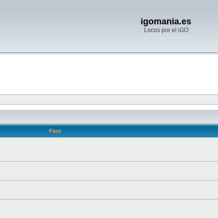
igomania.es
Locos por el iGO
Foro