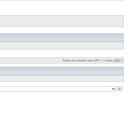
Todos los horarios son UTC + 1 hora [
DST
]