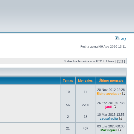
FAQ
Fecha actual 06 Ago 2026 13:11
Todos los horarios son UTC + 1 hora [
DST
]
Temas
Mensajes
Último mensaje
20 Nov 2012 22:28
10
11
Elchotovolador
26 Ene 2019 01:33
56
2200
jardi
10 Mar 2016 13:53
2
18
zeusafrodita
03 Ene 2023 00:30
21
467
Mazinguer