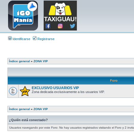
Identificarse
Registrarse
Índice general
»
ZONA VIP
Foro
EXCLUSIVO USUARIOS VIP
Zona dedicada exclusivamente a los usuarios VIP.
Índice general
»
ZONA VIP
¿Quién está conectado?
Usuarios navegando por este Foro: No hay usuarios registrados visitando el Foro y 2 invi