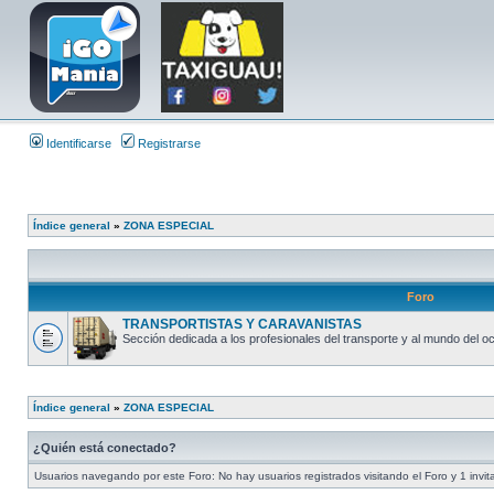
Identificarse
Registrarse
Índice general
»
ZONA ESPECIAL
Foro
TRANSPORTISTAS Y CARAVANISTAS
Sección dedicada a los profesionales del transporte y al mundo del oc
Índice general
»
ZONA ESPECIAL
¿Quién está conectado?
Usuarios navegando por este Foro: No hay usuarios registrados visitando el Foro y 1 invit