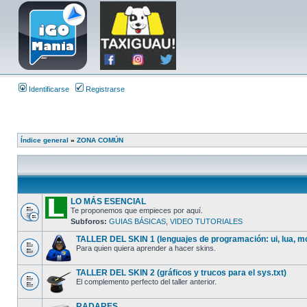
Identificarse
Registrarse
Índice general
»
ZONA COMÚN
LO MÁS ESENCIAL
Te proponemos que empieces por aquí.
Subforos:
GUIAS BÁSICAS
,
VIDEO TUTORIALES
TALLER DEL SKIN 1 (lenguajes de programación: ui, lua, mo
Para quien quiera aprender a hacer skins.
TALLER DEL SKIN 2 (gráficos y trucos para el sys.txt)
El complemento perfecto del taller anterior.
RADARES