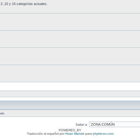
3 ,15 y 16 categorías actuales.
ado
Saltar a:
POWERED_BY
Traducción al español por
Huan Manwë
para
phpbb-es.com