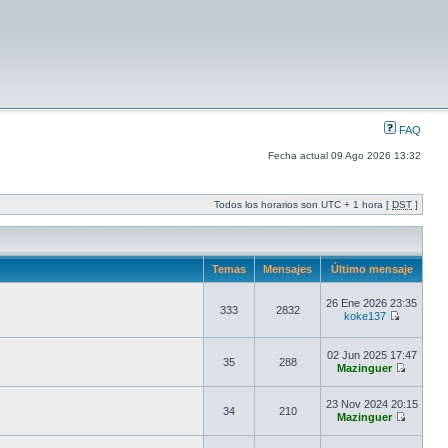
FAQ
Fecha actual 09 Ago 2026 13:32
Todos los horarios son UTC + 1 hora [
DST
]
Temas
Mensajes
Último mensaje
26 Ene 2026 23:35
333
2832
koke137
02 Jun 2025 17:47
35
288
Mazinguer
23 Nov 2024 20:15
34
210
Mazinguer