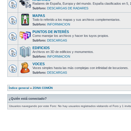
Radares de España, Europa y del mundo. España clasificados en 5, 1
Subforo:
DESCARGAS DE RADARES
MAPAS
Todo lo referido a los mapas y sus archivos complementarios.
Subforo:
INFORMACION
PUNTOS DE INTERÉS
Como manejar los archivos y hacer los tuyos propios.
Subforo:
DESCARGAS
EDIFICIOS
Archivos en 3D de edificios y monumentos.
Subforo:
INFORMACION
VOCES
Voces simples hasta las más complejas con infinidad de locuciones.
Subforo:
DESCARGAS
Índice general
»
ZONA COMÚN
¿Quién está conectado?
Usuarios navegando por este Foro: No hay usuarios registrados visitando el Foro y 1 invit