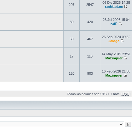
06 Dic 2025 14:28
207
2547
rachidadam
26 Jul 2026 15:04
80
420
zafi2
26 Sep 2024 09:52
60
467
Jaloga
14 May 2019 23:51
17
110
Mazinguer
16 Feb 2026 21:38
120
903
Mazinguer
Todos los horarios son UTC + 1 hora [
DST
]