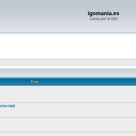
igomania.es
Locos por el iGO
Foro
rtscript)