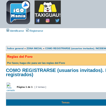
Identificarse
Registrarse
Índice general
»
ZONA INICIAL
»
COMO REGISTRARSE (usuarios invitados). INCIDENC
Reglas del Foro
Por favor, haga clic para ver las reglas del Foro
COMO REGISTRARSE (usuarios invitados). 
registrados)
Página
1
de
1
[ 2 temas ]
Temas