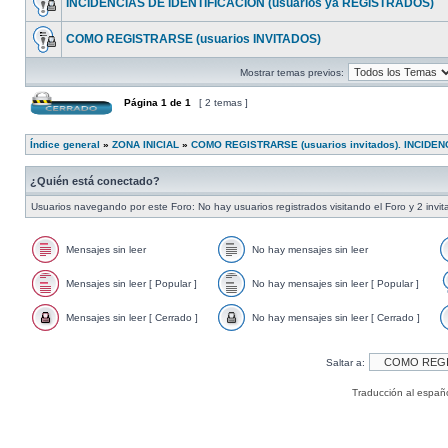
INCIDENCIAS DE IDENTIFICACIÓN (usuarios ya REGISTRADOS)
COMO REGISTRARSE (usuarios INVITADOS)
Mostrar temas previos:
Página
1
de
1
[ 2 temas ]
Índice general
»
ZONA INICIAL
»
COMO REGISTRARSE (usuarios invitados). INCIDENC
¿Quién está conectado?
Usuarios navegando por este Foro: No hay usuarios registrados visitando el Foro y 2 invi
Mensajes sin leer
No hay mensajes sin leer
Mensajes sin leer [ Popular ]
No hay mensajes sin leer [ Popular ]
Mensajes sin leer [ Cerrado ]
No hay mensajes sin leer [ Cerrado ]
Saltar a:
Traducción al españ