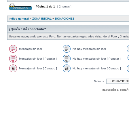
Página
1
de
1
[ 2 temas ]
Índice general
»
ZONA INICIAL
»
DONACIONES
¿Quién está conectado?
Usuarios navegando por este Foro: No hay usuarios registrados visitando el Foro y 3 invi
Mensajes sin leer
No hay mensajes sin leer
Mensajes sin leer [ Popular ]
No hay mensajes sin leer [ Popular ]
Mensajes sin leer [ Cerrado ]
No hay mensajes sin leer [ Cerrado ]
Saltar a:
Traducción al españ