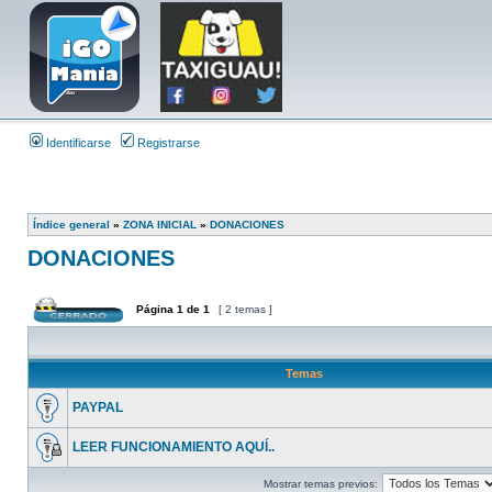
Identificarse
Registrarse
Índice general
»
ZONA INICIAL
»
DONACIONES
DONACIONES
Página
1
de
1
[ 2 temas ]
Temas
PAYPAL
LEER FUNCIONAMIENTO AQUÍ..
Mostrar temas previos: