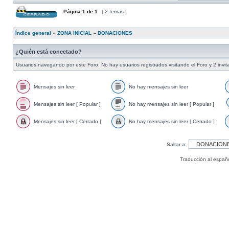
Página
1
de
1
[ 2 temas ]
Índice general
»
ZONA INICIAL
»
DONACIONES
¿Quién está conectado?
Usuarios navegando por este Foro: No hay usuarios registrados visitando el Foro y 2 invi
Mensajes sin leer
No hay mensajes sin leer
Mensajes sin leer [ Popular ]
No hay mensajes sin leer [ Popular ]
Mensajes sin leer [ Cerrado ]
No hay mensajes sin leer [ Cerrado ]
Saltar a:
Traducción al españ