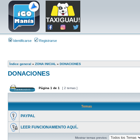
Identificarse
Registrarse
Índice general
»
ZONA INICIAL
»
DONACIONES
DONACIONES
Página
1
de
1
[ 2 temas ]
Temas
PAYPAL
LEER FUNCIONAMIENTO AQUÍ..
Mostrar temas previos: