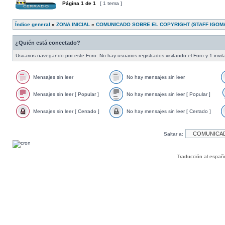
Página
1
de
1
[ 1 tema ]
Índice general
»
ZONA INICIAL
»
COMUNICADO SOBRE EL COPYRIGHT (STAFF IGOMA
¿Quién está conectado?
Usuarios navegando por este Foro: No hay usuarios registrados visitando el Foro y 1 invit
Mensajes sin leer
No hay mensajes sin leer
Mensajes sin leer [ Popular ]
No hay mensajes sin leer [ Popular ]
Mensajes sin leer [ Cerrado ]
No hay mensajes sin leer [ Cerrado ]
Saltar a:
Traducción al españ