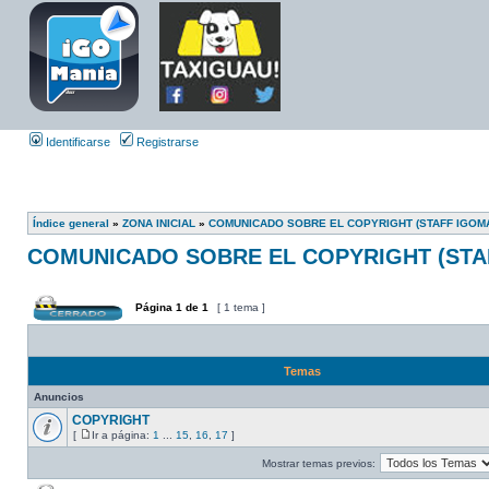
Identificarse
Registrarse
Índice general
»
ZONA INICIAL
»
COMUNICADO SOBRE EL COPYRIGHT (STAFF IGOMA
COMUNICADO SOBRE EL COPYRIGHT (STA
Página
1
de
1
[ 1 tema ]
Temas
Anuncios
COPYRIGHT
[
Ir a página:
1
...
15
,
16
,
17
]
Mostrar temas previos: